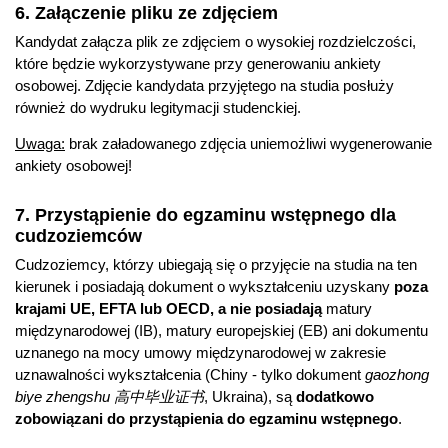
6. Załączenie pliku ze zdjęciem
Kandydat załącza plik ze zdjęciem o wysokiej rozdzielczości,
które będzie wykorzystywane przy generowaniu ankiety
osobowej. Zdjęcie kandydata przyjętego na studia posłuży
również do wydruku legitymacji studenckiej.
Uwaga:
brak załadowanego zdjęcia uniemożliwi wygenerowanie
ankiety osobowej!
7. Przystąpienie do egzaminu wstępnego dla
cudzoziemców
Cudzoziemcy, którzy ubiegają się o przyjęcie na studia na ten
kierunek i posiadają dokument o wykształceniu uzyskany
poza
krajami UE, EFTA lub OECD, a nie posiadają
matury
międzynarodowej (IB), matury europejskiej (EB) ani dokumentu
uznanego na mocy umowy międzynarodowej w zakresie
uznawalności wykształcenia (Chiny - tylko dokument
gaozhong
biye zhengshu 高中毕业证书
, Ukraina), są
dodatkowo
zobowiązani do przystąpienia do egzaminu wstępnego
.