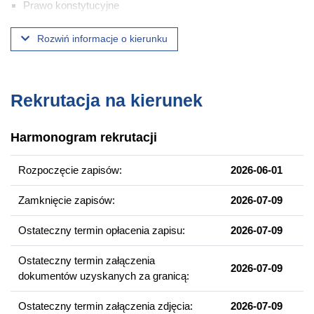
Prawo konstytucyjne
Prawo karne
Rozwiń informacje o kierunku
Prawo cywilne
Prawo międzynarodowe publiczne
Prawo Unii Europejskiej
Rekrutacja na kierunek
Prawo finansowe
Prawo podatkowe
Harmonogram rekrutacji
Prawo administracyjne
Postępowanie karne
Rozpoczęcie zapisów:
2026-06-01
Postępowanie cywile
Postępowanie administracyjne i sądowo-administracyjne
Zamknięcie zapisów:
2026-07-09
Publiczne prawo gospodarcze i ochrony konkurencji
Ostateczny termin opłacenia zapisu:
2026-07-09
Prawo handlowe
Prawo ochrony środowisk
Ostateczny termin załączenia
2026-07-09
dokumentów uzyskanych za granicą:
Kompetencje absolwenta
Ostateczny termin załączenia zdjęcia:
2026-07-09