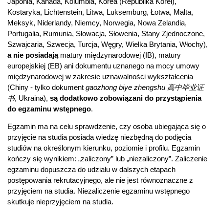
Japonia, Kanada, Kolumbia, Korea (Republika Korei),
Kostaryka, Lichtenstein, Litwa, Luksemburg, Łotwa, Malta,
Meksyk, Niderlandy, Niemcy, Norwegia, Nowa Zelandia,
Portugalia, Rumunia, Słowacja, Słowenia, Stany Zjednoczone,
Szwajcaria, Szwecja, Turcja, Węgry, Wielka Brytania, Włochy),
a nie posiadają
matury międzynarodowej (IB), matury
europejskiej (EB) ani dokumentu uznanego na mocy umowy
międzynarodowej w zakresie uznawalności wykształcenia
(Chiny - tylko dokument
gaozhong biye zhengshu 高中毕业证
书
, Ukraina),
są dodatkowo zobowiązani do przystąpienia
do egzaminu wstępnego
.
Egzamin ma na celu sprawdzenie, czy osoba ubiegająca się o
przyjęcie na studia posiada wiedzę niezbędną do podjęcia
studiów na określonym kierunku, poziomie i profilu. Egzamin
kończy się wynikiem: „zaliczony” lub „niezaliczony”. Zaliczenie
egzaminu dopuszcza do udziału w dalszych etapach
postępowania rekrutacyjnego, ale nie jest równoznaczne z
przyjęciem na studia. Niezaliczenie egzaminu wstępnego
skutkuje nieprzyjęciem na studia.