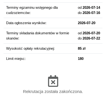
Gruntowna i pogłębiona znajomość przepisów prawnych
oraz wykładni i stosowania prawa.
Terminy egzaminu wstępnego dla
od
2026-07-14
Rozszerzona teoretyczna wiedza o sposobach
cudzoziemców:
do
2026-07-16
rozwiązywania praktycznych prawnych przypadków
(casusów) na podstawie obowiązującego prawa.
Data ogłoszenia wyników:
2026-07-20
Pogłębiona teoretyczna wiedza z prawa cywilnego,
Terminy składania dokumentów w formie
od
2026-07-20
administracyjnego, karnego, finansowego, gospodarczego i
skanów:
do
2026-07-22
międzynarodowego.
Wysokość opłaty rekrutacyjnej:
85 zł
Perspektywy zawodowe
Limit miejsc:
180
Ukończenie studiów na kierunku Prawo daje możliwość
zatrudnienia w:
wymiarze sprawiedliwości (sądownictwo, prokuratura,
adwokatura),
obsłudze prawnej podmiotów gospodarczych (radcowie
prawni),
Rekrutacja została zakończona.
notariacie,
administracji państwowej i samorządowej,