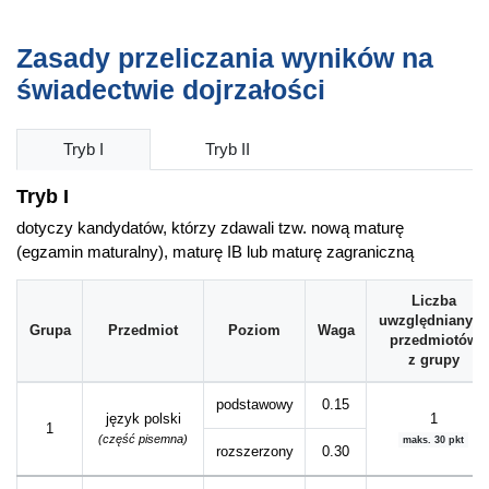
Zasady przeliczania wyników na
świadectwie dojrzałości
Tryb I
Tryb II
Tryb I
dotyczy kandydatów, którzy zdawali tzw. nową maturę
(egzamin maturalny), maturę IB lub maturę zagraniczną
Liczba
uwzględnianych
Grupa
Przedmiot
Poziom
Waga
przedmiotów
z grupy
podstawowy
0.15
język polski
1
1
(część pisemna)
maks. 30 pkt
rozszerzony
0.30