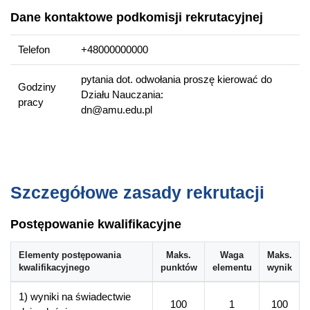
Policji.
Dane kontaktowe podkomisji rekrutacyjnej
Absolwent jest również przygotowany do podjęcia wszystkich
rodzajów aplikacji koniecznych do wykonywania zawodów
Telefon
+48000000000
prawniczych, a także pełnienia funkcji we wszystkich
instytucjach lub organizacjach publicznych i niepublicznych,
pytania dot. odwołania proszę kierować do
Godziny
wymagających posiadania gruntownej wiedzy prawniczej.
Działu Nauczania:
pracy
dn@amu.edu.pl
Więcej informacji
Wydziałowa strona kierunku
Szczegółowe zasady rekrutacji
Postępowanie kwalifikacyjne
Elementy postępowania
Maks.
Waga
Maks.
kwalifikacyjnego
punktów
elementu
wynik
1) wyniki na świadectwie
100
1
100