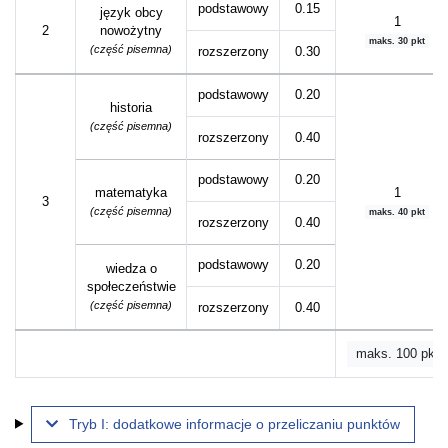
podstawowy
0.15
język obcy
1
2
nowożytny
maks. 30 pkt
(część pisemna)
rozszerzony
0.30
podstawowy
0.20
historia
(część pisemna)
rozszerzony
0.40
podstawowy
0.20
matematyka
1
3
(część pisemna)
maks. 40 pkt
rozszerzony
0.40
podstawowy
0.20
wiedza o
społeczeństwie
(część pisemna)
rozszerzony
0.40
maks. 100 pkt
Tryb I: dodatkowe informacje o przeliczaniu punktów